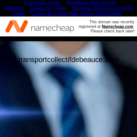
Casino En Ligne
Gambling Sites Not On
Gamstop
Casino En Ligne
Nouveau Site De Casino En
Ligne
Casino En Ligne Avec Bonus Sans Depot
This domain was recently
registered at
Namecheap.com
.
Please check back later!
transportcollectifdebeauce.com